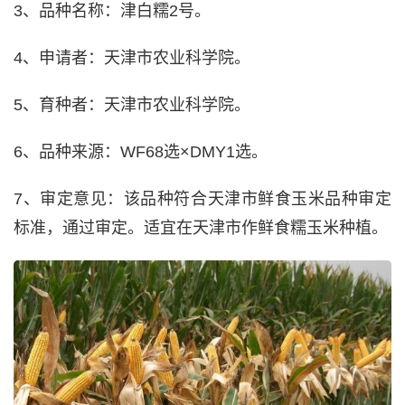
3、品种名称：津白糯2号。
4、申请者：天津市农业科学院。
5、育种者：天津市农业科学院。
6、品种来源：WF68选×DMY1选。
7、审定意见：该品种符合天津市鲜食玉米品种审定
标准，通过审定。适宜在天津市作鲜食糯玉米种植。