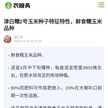
津白糯2号玉米种子特征特性，鲜食糯玉米
品种
金汇农
2024-10-14 10:27:20
鲜食糯玉米品种。
适宜4月中下旬播种，每亩适宜密度3500株左
右，在肥水较充足的地块种植。
80%的肥料可作底肥施入，20%在大喇叭口前
期一次性追施。