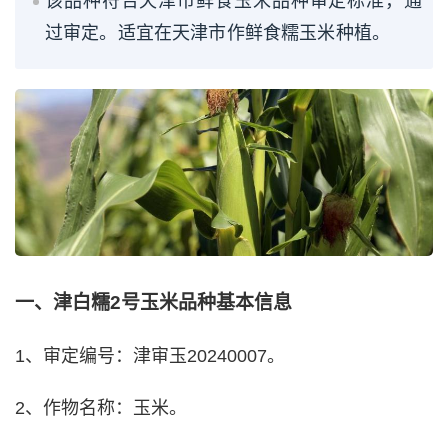
该品种符合天津市鲜食玉米品种审定标准，通
过审定。适宜在天津市作鲜食糯玉米种植。
一、津白糯2号玉米品种基本信息
1、审定编号：津审玉20240007。
2、作物名称：玉米。