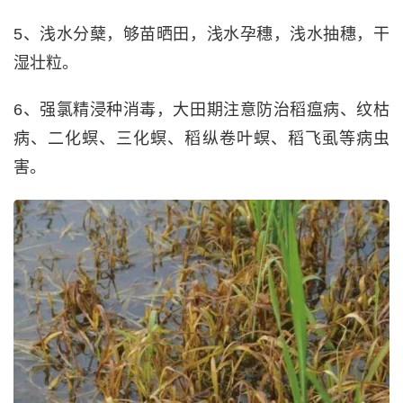
5、浅水分蘖，够苗晒田，浅水孕穗，浅水抽穗，干
湿壮粒。
6、强氯精浸种消毒，大田期注意防治稻瘟病、纹枯
病、二化螟、三化螟、稻纵卷叶螟、稻飞虱等病虫
害。