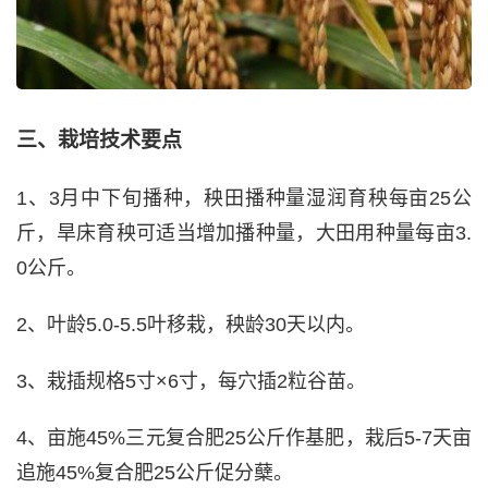
三、栽培技术要点
1、3月中下旬播种，秧田播种量湿润育秧每亩25公
斤，旱床育秧可适当增加播种量，大田用种量每亩3.
0公斤。
2、叶龄5.0-5.5叶移栽，秧龄30天以内。
3、栽插规格5寸×6寸，每穴插2粒谷苗。
4、亩施45%三元复合肥25公斤作基肥，栽后5-7天亩
追施45%复合肥25公斤促分蘖。