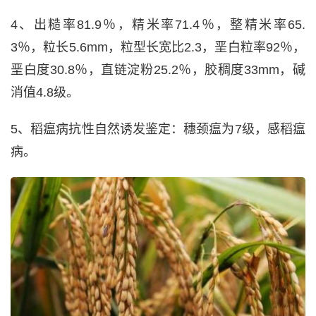
4、出糙率81.9％，精米率71.4％，整精米率65.
3％，粒长5.6mm，粒型长宽比2.3，垩白粒率92％，
垩白度30.8％，直链淀粉25.2％，胶稠度33mm，碱
消值4.8级。
5、稻瘟病抗性自然诱发鉴定：穗颈瘟为7级，感稻瘟
病。