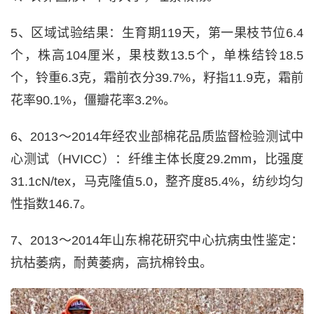
5、区域试验结果：生育期119天，第一果枝节位6.4
个，株高104厘米，果枝数13.5个，单株结铃18.5
个，铃重6.3克，霜前衣分39.7%，籽指11.9克，霜前
花率90.1%，僵瓣花率3.2%。
6、2013～2014年经农业部棉花品质监督检验测试中
心测试（HVICC）：纤维主体长度29.2mm，比强度
31.1cN/tex，马克隆值5.0，整齐度85.4%，纺纱均匀
性指数146.7。
7、2013～2014年山东棉花研究中心抗病虫性鉴定：
抗枯萎病，耐黄萎病，高抗棉铃虫。