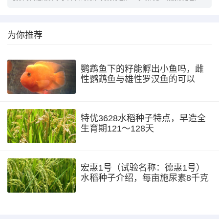
为你推荐
鹦鹉鱼下的籽能孵出小鱼吗，雌
性鹦鹉鱼与雄性罗汉鱼的可以
特优3628水稻种子特点，早造全
生育期121～128天
宏惠1号（试验名称：德惠1号）
水稻种子介绍，每亩施尿素8千克