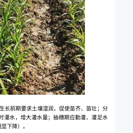
即生长前期要求土壤湿润，促使苗齐、苗壮；分
时灌水，增大灌水量；抽穗期应勤灌、灌足水
明显下降）。