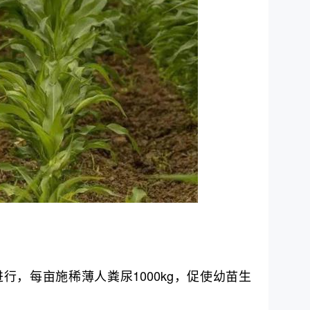
进行，每亩施稀薄人粪尿1000kg，促使幼苗生