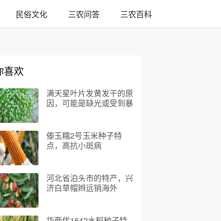
民俗文化
三农问答
三农百科
你喜欢
满天星叶片发黄发干的原
因，可能是缺光或受到暴
晒、水分过多等因素造成
傣玉糯2号玉米种子特
点，高抗小斑病
河北省泊头市的特产，兴
济白草帽辫远销海外
华两优1642水稻种子特