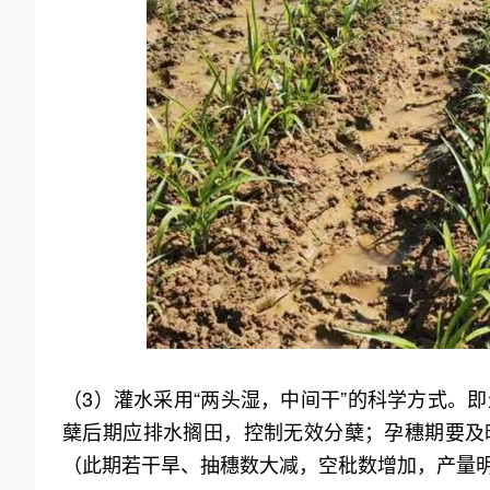
（3）灌水采用“两头湿，中间干”的科学方式。
蘖后期应排水搁田，控制无效分蘖；孕穗期要及
（此期若干旱、抽穗数大减，空秕数增加，产量