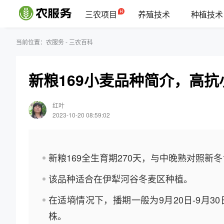
三农项目
养殖技术
种植技术
当前位置：
农服务
-
三农百科
新粮169小麦品种简介，高
红叶
2023-10-20 08:59:02
新粮169全生育期270天，与中晚熟对照新冬
该品种适合在伊犁河谷冬麦区种植。
在适墒情况下，播期一般为9月20日-9月30日
株。