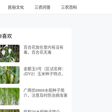
民俗文化
三农问答
三农百科
你喜欢
百合花放在室内有没有
毒，百合花无毒
金都玉3号（区试名称：
JDY2）玉米种子特点，
生育期126.6天
广两优6869水稻种子简
介，注意及时防治病虫害
临稻20水稻种子简介，