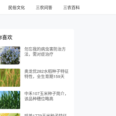
民俗文化
三农问答
三农百科
你喜欢
勿忘我的病虫害防治方
法，需对症治疗
奥龙优282水稻种子特征
特性，全生育期159天
中禾107玉米种子简介，
该品种穗位略高
呼单1779玉米种子特征