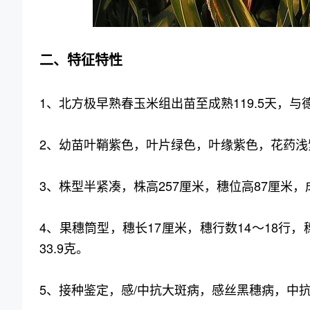
二、特征特性
1、北方极早熟春玉米组出苗至成熟119.5天，与
2、幼苗叶鞘紫色，叶片绿色，叶缘紫色，花药浅
3、株型半紧凑，株高257厘米，穗位高87厘米，
4、果穗筒型，穗长17厘米，穗行数14～18行
33.9克。
5、接种鉴定，感/中抗大斑病，感丝黑穗病，中