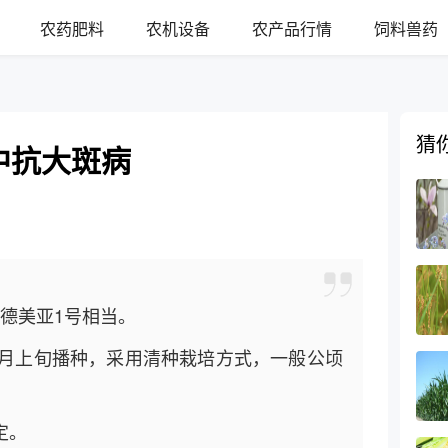
农药肥料
农机设备
农产品行情
饲料兽药
猜
中抗大斑病
与德美亚1号相当。
5月上旬播种，采用清种栽培方式，一般公顷
定。