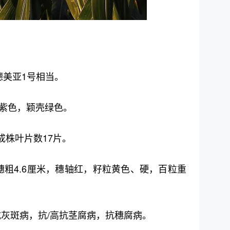
德美亚1号相当。
紫色，颖壳绿色。
成株叶片数17片。
，穗粗4.6厘米，穗轴红，籽粒黄色、硬，百粒重
抗灰斑病，抗/高抗茎腐病，抗穗腐病。