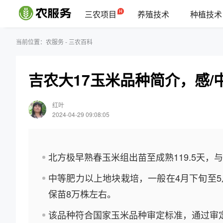
三农项目
养殖技术
种植技术
当前位置：
农服务
-
三农百科
吉农大17玉米品种简介，感/
红叶
2024-04-29 09:08:05
北方极早熟春玉米组出苗至成熟119.5天，
中等肥力以上地块栽培，一般在4月下旬至
保苗8万株左右。
该品种符合国家玉米品种审定标准，通过审