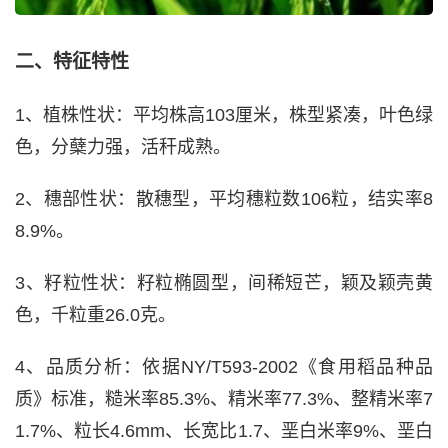
二、特征特性
1、植株性状：平均株高103厘米，株型紧凑，叶色绿
色，分蘖力强，活秆成熟。
2、穗部性状：散穗型，平均穗粒数106粒，结实率8
8.9%。
3、籽粒性状：籽粒椭圆型，间稀短芒，颖及颖壳黄
色，千粒重26.0克。
4、品质分析：依据NY/T593-2002《食用稻品种品
质》标准，糙米率85.3%、精米率77.3%、整精米率7
1.7%、粒长4.6mm、长宽比1.7、垩白米率9%、垩白