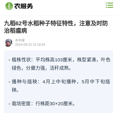
九稻62号水稻种子特征特性，注意及时防
治稻瘟病
水中绿
2024-09-23 10:18:04
植株性状：平均株高103厘米，株型紧凑，叶色
绿色，分蘖力强，活秆成熟。
播种与插秧：4月上中旬播种，5月中下旬插
秧。
栽培密度：行株距30×20厘米。