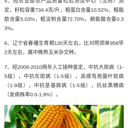
5、经农业部农产品质量检验测试中心（沈阳）测
定，籽粒容重734.4克/升，粗蛋白含量10.52%，粗脂
肪含量5.03%，粗淀粉含量72.70%，赖氨酸含量0.3
3%。
6、辽宁省春播生育期130天左右，比对照郑单958早
2天左右，属中晚熟玉米杂交种。
7、经2009-2010两年人工接种鉴定，中抗大斑病（1-
5级），中抗灰斑病（1-5级），高感弯孢菌叶斑病
（1-9级），中抗茎基腐病（1-5级），抗丝黑穗病
（发病株率0.0-1.9%）。