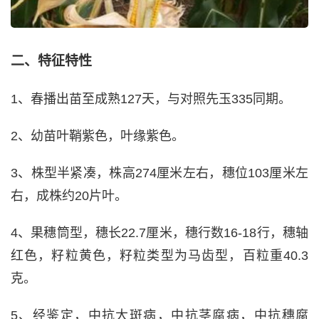
二、特征特性
1、春播出苗至成熟127天，与对照先玉335同期。
2、幼苗叶鞘紫色，叶缘紫色。
3、株型半紧凑，株高274厘米左右，穗位103厘米左
右，成株约20片叶。
4、果穗筒型，穗长22.7厘米，穗行数16-18行，穗轴
红色，籽粒黄色，籽粒类型为马齿型，百粒重40.3
克。
5、经鉴定，中抗大斑病，中抗茎腐病，中抗穗腐