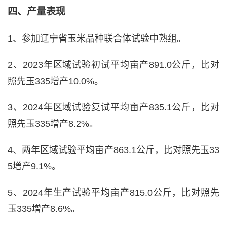
四、产量表现
1、参加辽宁省玉米品种联合体试验中熟组。
2、2023年区域试验初试平均亩产891.0公斤，比对
照先玉335增产10.0%。
3、2024年区域试验复试平均亩产835.1公斤，比对
照先玉335增产8.2%。
4、两年区域试验平均亩产863.1公斤，比对照先玉33
5增产9.1%。
5、2024年生产试验平均亩产815.0公斤，比对照先
玉335增产8.6%。