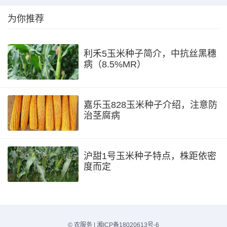
为你推荐
利禾5玉米种子简介，中抗丝黑穗
病（8.5%MR）
嘉乐玉828玉米种子介绍，注意防
治茎腐病
沪甜1号玉米种子特点，株距依密
度而定
©
农服务
|
湘ICP备18020613号-6