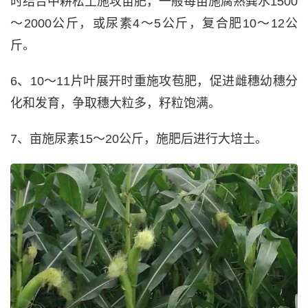
时结合中耕松土施攻苗肥，一般每亩施腐熟粪水1500
～2000公斤，或尿素4～5公斤，复合肥10～12公
斤。
6、10～11片叶展开时重施攻苞肥，促进雌穗幼穗分
化和发育，争取穗大粒多，籽粒饱满。
7、亩施尿素15～20公斤，施肥后进行大培土。