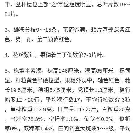
中，茎杆穗位上部“之”字型程度明显，总叶片数19～
21片。
3、雄穗分枝9～15条，花药饱满，颖片基部深紫红
色，第一颖、第二颖紫红色。
4、花丝紫红，果穗着生于倒数第7-8片叶。
5、株型半紧凑，株高246厘米，穗高85厘米，穗筒
型，籽粒黄色半硬粒型，果穗外观中，轴色红色，穗
长19.5厘米，穗粗5.45厘米，秃顶长1.3厘米，穗行
幅度12～20行，平均穗行数17，平均行粒数37.3粒
，单穗粒重152.9克，日产量5.17公斤，百粒重30克
，出籽率78.3%，空秆率1.1%，倒伏率0.3%，倒折
率0%，双穗率1.4%，田间调查大斑病1～5级，平均