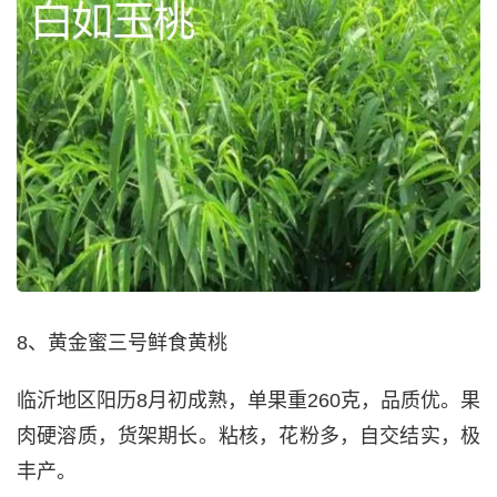
8、黄金蜜三号鲜食黄桃
临沂地区阳历8月初成熟，单果重260克，品质优。果
肉硬溶质，货架期长。粘核，花粉多，自交结实，极
丰产。