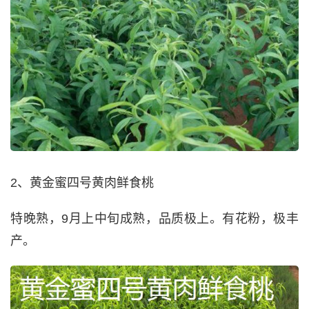
2、黄金蜜四号黄肉鲜食桃
特晚熟，9月上中旬成熟，品质极上。有花粉，极丰
产。