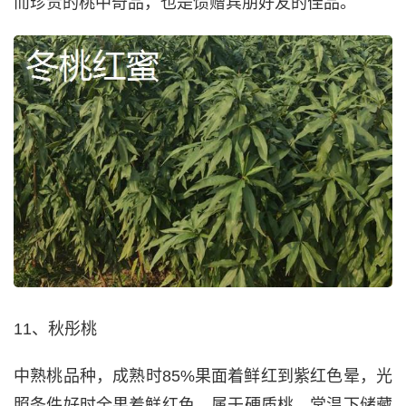
而珍贵的桃中奇品，也是馈赠宾朋好友的佳品。
11、秋彤桃
中熟桃品种，成熟时85%果面着鲜红到紫红色晕，光
照条件好时全果着鲜红色，属于硬质桃，常温下储藏