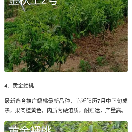
4、黄金蟠桃
最新选育推广蟠桃最新品种，临沂阳历7月中下旬成
熟，果肉橙黄色，肉质为硬溶质，耐贮运，产量高。