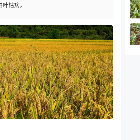
白叶枯病。