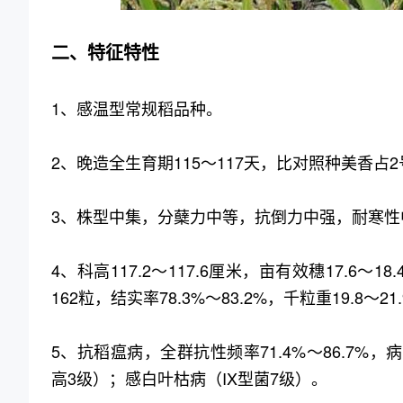
二、特征特性
1、感温型常规稻品种。
2、晚造全生育期115～117天，比对照种美香占2
3、株型中集，分蘖力中等，抗倒力中强，耐寒性
4、科高117.2～117.6厘米，亩有效穗17.6～18
162粒，结实率78.3%～83.2%，千粒重19.8～21
5、抗稻瘟病，全群抗性频率71.4%～86.7%，病
高3级）；感白叶枯病（IX型菌7级）。