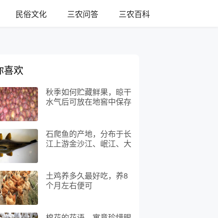
民俗文化
三农问答
三农百科
你喜欢
秋季如何贮藏鲜果，晾干
水气后可放在地窖中保存
石爬鱼的产地，分布于长
江上游金沙江、岷江、大
渡河等干支流
土鸡养多久最好吃，养8
个月左右便可
棉花的花语，寓意珍惜眼