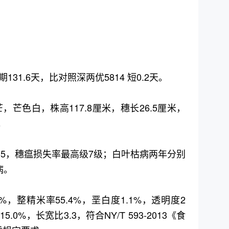
1.6天，比对照深两优5814 短0.2天。
芒色白，株高117.8厘米，穗长26.5厘米，
。
4.5，穗瘟损失率最高级7级；白叶枯病两年分别
病。
%，整精米率55.4%，垩白度1.1%，透明度2
%，长宽比3.3，符合NY/T 593-2013《食