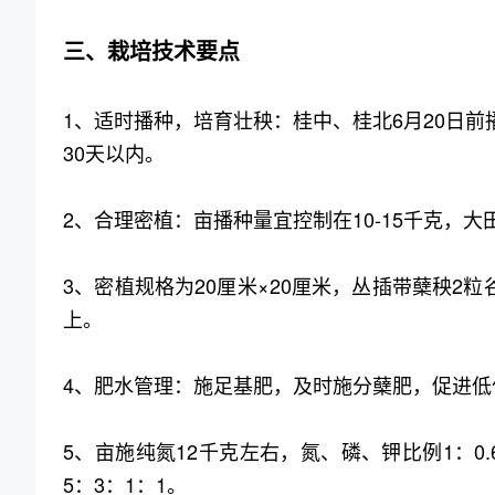
三、栽培技术要点
1、适时播种，培育壮秧：桂中、桂北6月20日前
30天以内。
2、合理密植：亩播种量宜控制在10-15千克，大田
3、密植规格为20厘米×20厘米，丛插带蘖秧2
上。
4、肥水管理：施足基肥，及时施分蘖肥，促进低
5、亩施纯氮12千克左右，氮、磷、钾比例1：0
5：3：1：1。