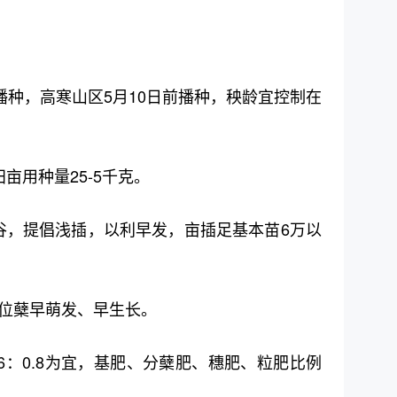
播种，高寒山区5月10日前播种，秧龄宜控制在
亩用种量25-5千克。
粒谷，提倡浅插，以利早发，亩插足基本苗6万以
位蘖早萌发、早生长。
.6：0.8为宜，基肥、分蘖肥、穗肥、粒肥比例