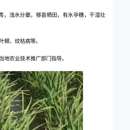
返青，浅水分蘖，够苗晒田，有水孕穗，干湿壮
叶螟、纹枯病等。
当地农业技术推广部门指导。