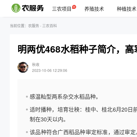
三农项目
养殖技术
种植技术
当前位置：
农服务
-
三农百科
明两优468水稻种子简介，高
秋收
2023-10-06 12:29:06
感温籼型两系杂交水稻品种。
适时播种，培育壮秧：桂中、桂北6月20日
制在30天以内。
该品种符合广西稻品种审定标准，通过审定