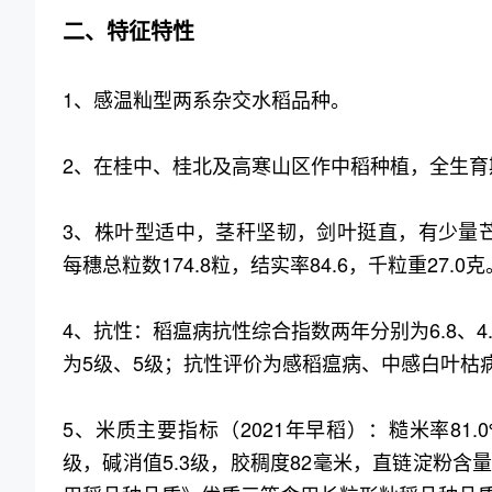
二、特征特性
1、感温籼型两系杂交水稻品种。
2、在桂中、桂北及高寒山区作中稻种植，全生育期13
3、株叶型适中，茎秆坚韧，剑叶挺直，有少量芒，
每穗总粒数174.8粒，结实率84.6，千粒重27.0克
4、抗性：稻瘟病抗性综合指数两年分别为6.8、
为5级、5级；抗性评价为感稻瘟病、中感白叶枯
5、米质主要指标（2021年早稻）：糙米率81.0
级，碱消值5.3级，胶稠度82毫米，直链淀粉含量15.0