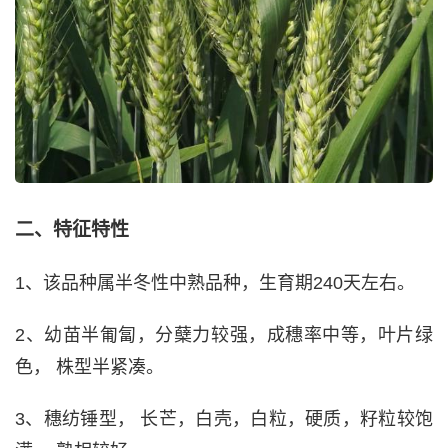
二、特征特性
1、该品种属半冬性中熟品种，生育期240天左右。
2、幼苗半匍匐，分蘖力较强，成穗率中等，叶片绿
色， 株型半紧凑。
3、穗纺锤型， 长芒，白壳，白粒，硬质，籽粒较饱