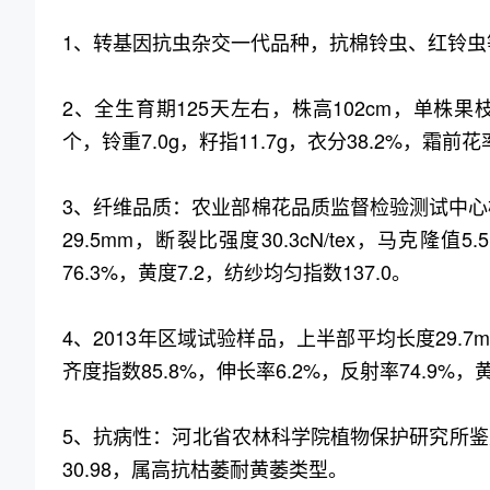
1、转基因抗虫杂交一代品种，抗棉铃虫、红铃虫
2、全生育期125天左右，株高102cm，单株果枝
个，铃重7.0g，籽指11.7g，衣分38.2%，霜前花率
3、纤维品质：农业部棉花品质监督检验测试中心
29.5mm，断裂比强度30.3cN/tex，马克隆值
76.3%，黄度7.2，纺纱均匀指数137.0。
4、2013年区域试验样品，上半部平均长度29.7mm
齐度指数85.8%，伸长率6.2%，反射率74.9%，黄
5、抗病性：河北省农林科学院植物保护研究所鉴定
30.98，属高抗枯萎耐黄萎类型。