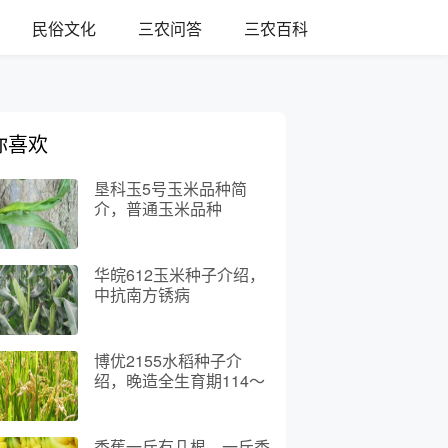
民俗文化
三农问答
三农百科
你喜欢
垦科玉5号玉米品种简
介，普通玉米品种
华皖612玉米种子介绍，
中抗南方锈病
博优2155水稻种子介
绍，晚造全生育期114～
116天
香蕉一斤有几根，一斤香