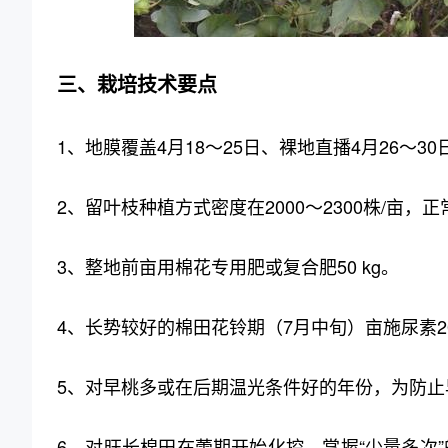
三、栽培技术要点
1、地膜覆盖4月18～25日、裸地直播4月26～3
2、留叶枝种植方式密度在2000～2300株/亩，正常
3、整地前亩用棉花专用肥或复合肥50 kg。
4、长势较好的棉田花铃期（7月中旬）亩施尿素20
5、对早桃多或在后期温光条件好的年份，为防止
6、对旺长棉田在蕾期开始化控，掌握“少量多次”的