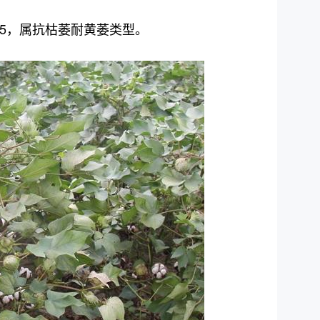
.15，属抗枯萎耐黄萎类型。