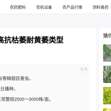
农药肥料
农机设备
农产品行情
饲料兽药
猜
高抗枯萎耐黄萎类型
虫等鳞翅目害虫。
0日播种。
常整枝2500～3000株/亩。