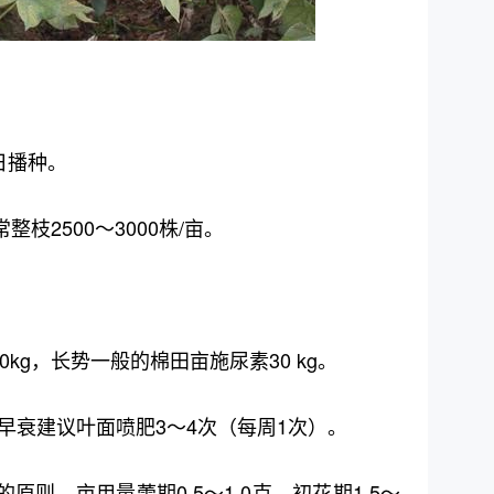
0日播种。
整枝2500～3000株/亩。
kg，长势一般的棉田亩施尿素30 kg。
早衰建议叶面喷肥3～4次（每周1次）。
原则，亩用量蕾期0.5～1.0克，初花期1.5～