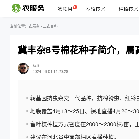
三农项目
养殖技术
种植技术
当前位置：
农服务
-
三农百科
冀丰杂8号棉花种子简介，属
秋收
2024-06-01 14:20:28
转基因抗虫杂交一代品种，抗棉铃虫、红铃
地膜覆盖4月18～25日、裸地直播4月26～3
留叶枝种植方式密度在2000～2300株/亩，正
建议在河北省中南部棉区春播种植。