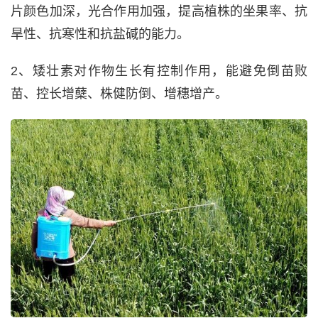
片颜色加深，光合作用加强，提高植株的坐果率、抗
旱性、抗寒性和抗盐碱的能力。
2、矮壮素对作物生长有控制作用，能避免倒苗败
苗、控长增蘖、株健防倒、增穗增产。