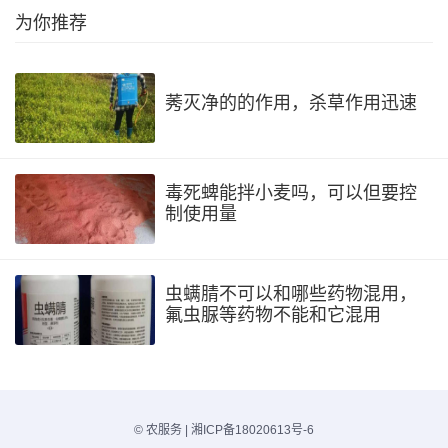
为你推荐
莠灭净的的作用，杀草作用迅速
毒死蜱能拌小麦吗，可以但要控
制使用量
虫螨腈不可以和哪些药物混用，
氟虫脲等药物不能和它混用
©
农服务
|
湘ICP备18020613号-6