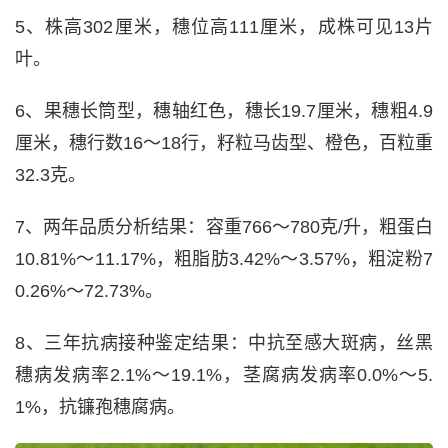
5、株高302厘米，穗位高111厘米，成株可见13片
叶。
6、果穗长筒型，穗轴红色，穗长19.7厘米，穗粗4.9
厘米，穗行数16～18行，籽粒马齿型、橙色，百粒重
32.3克。
7、两年品质分析结果：容重766～780克/升，粗蛋白
10.81%～11.17%，粗脂肪3.42%～3.57%，粗淀粉7
0.26%～72.73%。
8、三年抗病接种鉴定结果：中抗至感大斑病，丝黑
穗病发病率2.1%～19.1%，茎腐病发病率0.0%～5.
1%，抗镰孢穗腐病。